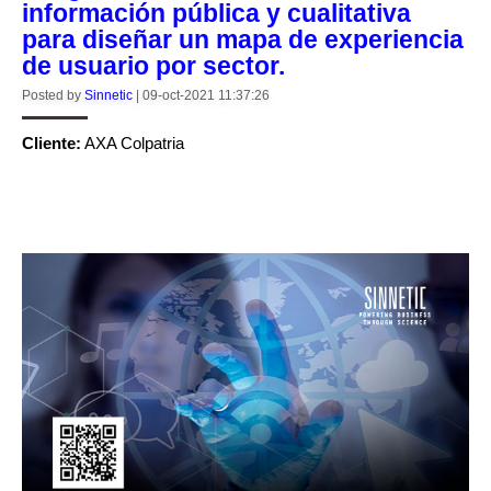
información pública y cualitativa
para diseñar un mapa de experiencia
de usuario por sector.
Posted by
Sinnetic
|
09-oct-2021 11:37:26
Cliente:
AXA Colpatria
CONTINUE READING