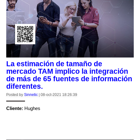
La estimación de tamaño de
mercado TAM implico la integración
de más de 65 fuentes de información
diferentes.
Posted by
Sinnetic
|
08-oct-2021 18:26:39
Cliente:
Hughes
CONTINUE READING